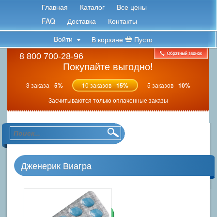
Главная
Каталог
Все цены
FAQ
Доставка
Контакты
Войти
В корзине
Пусто
8 800 700-28-96
Покупайте выгодно!
3 заказа -
5%
10 заказов -
15%
5 заказов -
10%
Засчитываются только оплаченные заказы
Дженерик Виагра